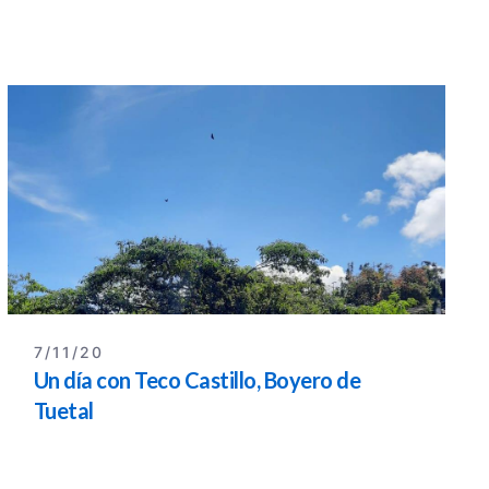
7/11/20
Un día con Teco Castillo, Boyero de
Tuetal