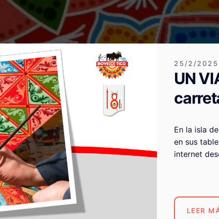
25/2/2025
UN VIA
carre
En la isla d
en sus table
internet des
conocer de s
LEER M