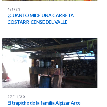
4/1/23
¿CUÁNTO MIDE UNA CARRETA
COSTARRICENSE DEL VALLE
CENTRAL?...
27/11/20
El trapiche de la familia Alpízar Arce