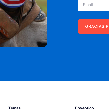
Temas
Boyeotico