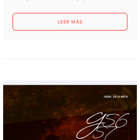
ese viaje... Boyeotico desde Alejandro Guevara
Muñoz nos invitan caminar por estas páginas de la
hitoria de Costa Rica...
LEER MÁS